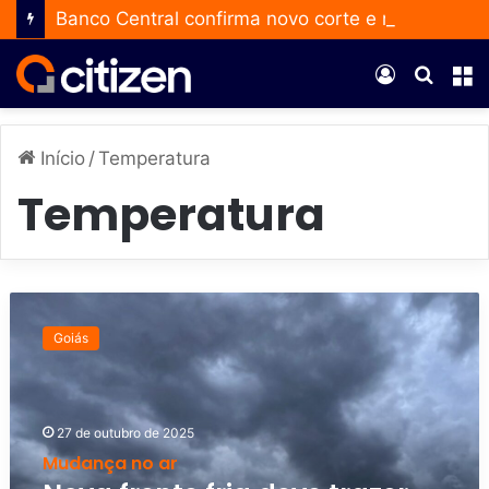
Banco Central confirma novo corte e reduz a taxa Selic para 14% ao ano
Entrar
Procur
M
por
Início
/
Temperatura
Temperatura
N
o
Goiás
v
a
f
r
27 de outubro de 2025
e
Mudança no ar
n
t