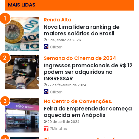
a
MAIS LIDAS
-
f
Renda Alta
e
Nova Lima lidera ranking de
i
maiores salários do Brasil
r
5 de janeiro de 2026
a
Citizen
Semana do Cinema de 2024
Ingressos promocionais de R$ 12
podem ser adquiridos na
INGRESSAR
27 de fevereiro de 2024
Citizen
No Centro de Convenções.
Feira do Empreendedor começa
aquecida em Anápolis
29 de abril de 2024
7Minutos