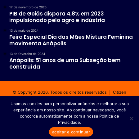
17 de novembro de 2025
PIB de Goiás dispara 4,8% em 2023
impulsionado pelo agro e indústria
13 de maio de 2024
Feira Especial Dia das Mães Mistura Feminina
movimenta Anápolis
13 de fevereiro de 2024
Anápolis: 51 anos de uma Subseção bem
construída
© Copyright 2026. Todos os direitos reservados |
Citizen
Comunicação Integrada
Usamos cookies para personalizar anúncios e melhorar a sua
experiência em nosso site. Ao continuar navegando, você
Início
Fale conosco
Política de privacidade
concorda automaticamente com a nossa Política de
Privacidade.
Facebook
Instagram
WhatsApp
aceitar e continuar