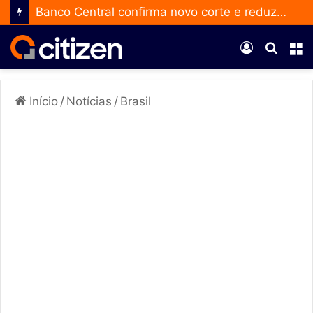
Banco Central confirma novo corte e reduz a taxa Selic para 14% ao ano
Entrar
Procur
M
por
Início
/
Notícias
/
Brasil