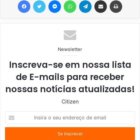
Facebook
Twitter
Messenger
WhatsApp
Telegram
Compartilhar via e-mail
Imprimir
Newsletter
Inscreva-se em nossa lista
de E-mails para receber
nossas notícias atualizadas!
Citizen
I
n
s
i