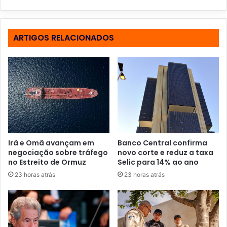
r
a
o
s
ARTIGOS RELACIONADOS
e
u
e
n
d
e
r
e
ç
o
Irã e Omã avançam em
Banco Central confirma
d
negociação sobre tráfego
novo corte e reduz a taxa
e
no Estreito de Ormuz
Selic para 14% ao ano
e
23 horas atrás
23 horas atrás
m
a
i
l