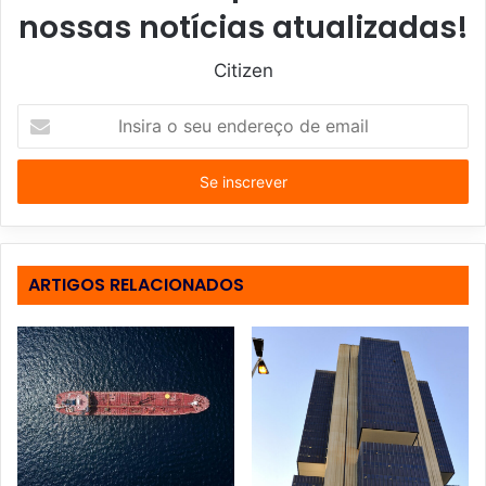
nossas notícias atualizadas!
Citizen
I
n
s
i
r
a
o
s
ARTIGOS RELACIONADOS
e
u
e
n
d
e
r
e
ç