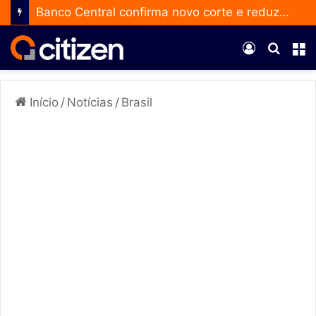
Banco Central confirma novo corte e reduz a taxa Selic para 14% ao ano
Entrar
Procur
M
por
Início
/
Notícias
/
Brasil