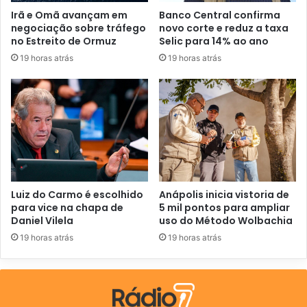
o
Irã e Omã avançam em
Banco Central confirma
d
negociação sobre tráfego
novo corte e reduz a taxa
e
no Estreito de Ormuz
Selic para 14% ao ano
e
19 horas atrás
19 horas atrás
m
a
i
l
Luiz do Carmo é escolhido
Anápolis inicia vistoria de
para vice na chapa de
5 mil pontos para ampliar
Daniel Vilela
uso do Método Wolbachia
19 horas atrás
19 horas atrás