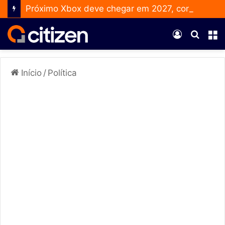
Próximo Xbox deve chegar em 2027, confirma CEO da AMD
Entrar
Procur
M
por
Início
/
Política