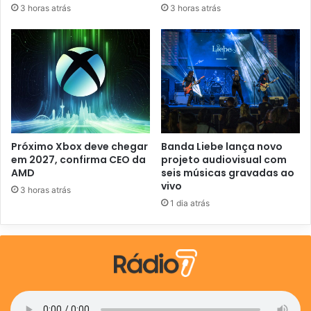
e
3 horas atrás
3 horas atrás
m
a
i
l
Próximo Xbox deve chegar
Banda Liebe lança novo
em 2027, confirma CEO da
projeto audiovisual com
AMD
seis músicas gravadas ao
vivo
3 horas atrás
1 dia atrás