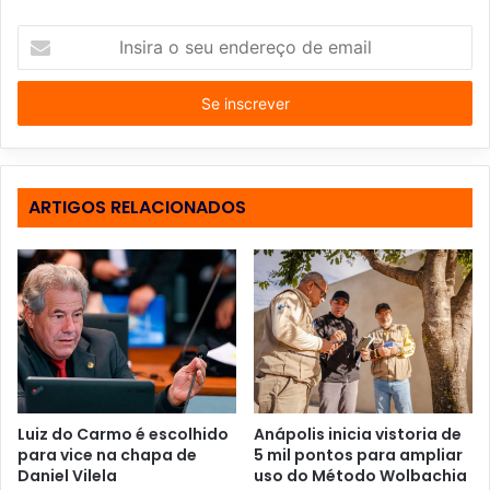
I
n
s
i
r
a
o
s
ARTIGOS RELACIONADOS
e
u
e
n
d
e
r
e
ç
o
Luiz do Carmo é escolhido
Anápolis inicia vistoria de
d
para vice na chapa de
5 mil pontos para ampliar
e
Daniel Vilela
uso do Método Wolbachia