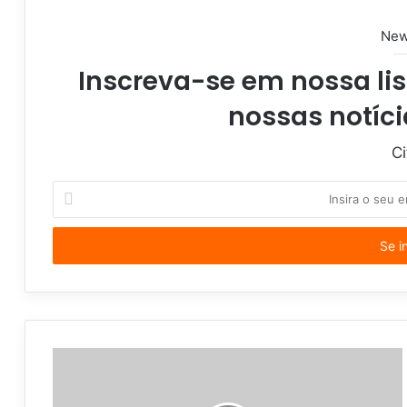
e
New
Inscreva-se em nossa lis
nossas notíci
Ci
I
n
s
i
r
a
o
s
e
u
e
n