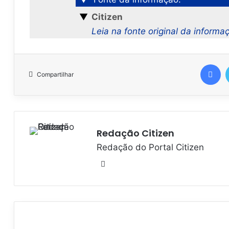
▼
Citizen
Leia na fonte original da informa
Facebook
Compartilhar
Redação Citizen
Redação do Portal Citizen
W
e
b
s
i
t