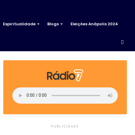
Espiritualidade
Blogs
Eleições Anápolis 2024
Proc
por
PUBLICIDADE