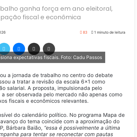
balho ganha força em ano eleitoral,
cupação fiscal e econômica
2026
83
1 minuto de leitura
Twitter
Messenger
Compartilhar via e-mail
Imprimir
siona expectativas fiscais. Foto: Cadu Passos
ou a jornada de trabalho no centro do debate
assou a tratar a revisão da escala 6×1 como
o salarial. A proposta, impulsionada pelo
sou a ser observada pelo mercado não apenas como
os fiscais e econômicos relevantes.
ível do calendário político. No programa Mapa de
o avanço do tema coincide com a aproximação do
 XP, Bárbara Baião,
“essa é possivelmente a última
ampanha para tentar se reconectar com pautas