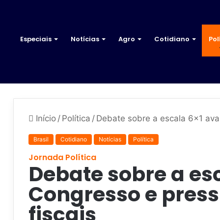
Especiais
Notícias
Agro
Cotidiano
Pol
Início
/
Política
/
Debate sobre a escala 6×1 ava
Brasil
Cotidiano
Notícias
Política
Jornada Política
Debate sobre a es
Congresso e press
fiscais