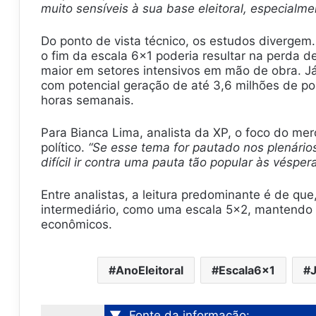
muito sensíveis à sua base eleitoral, especialme
Do ponto de vista técnico, os estudos divergem
o fim da escala 6×1 poderia resultar na perda 
maior em setores intensivos em mão de obra. Já
com potencial geração de até 3,6 milhões de p
horas semanais.
Para Bianca Lima, analista da XP, o foco do me
político.
“Se esse tema for pautado nos plenários
difícil ir contra uma pauta tão popular às vésper
Entre analistas, a leitura predominante é de qu
intermediário, como uma escala 5×2, mantendo c
econômicos.
AnoEleitoral
Escala6x1
▼
Fonte da informação: