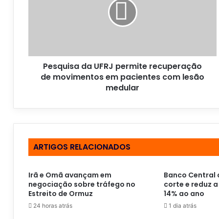
d
e
r
e
ç
o
Pesquisa da UFRJ permite recuperação
d
de movimentos em pacientes com lesão
e
medular
e
m
a
i
l
ARTIGOS RELACIONADOS
Irã e Omã avançam em
Banco Central 
negociação sobre tráfego no
corte e reduz a
Estreito de Ormuz
14% ao ano
24 horas atrás
1 dia atrás