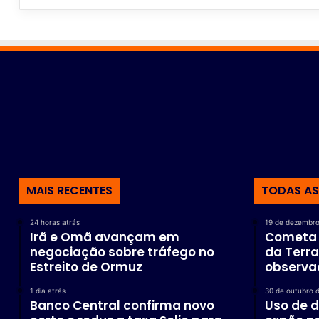
MAIS RECENTES
TODAS AS
24 horas atrás
19 de dezembro
Irã e Omã avançam em
Cometa 
negociação sobre tráfego no
da Terra
Estreito de Ormuz
observad
1 dia atrás
30 de outubro 
Banco Central confirma novo
Uso de d