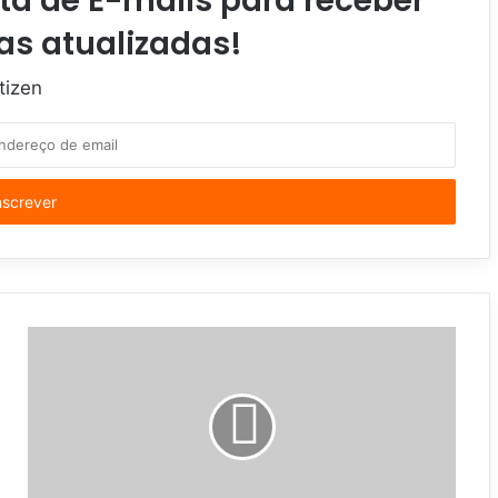
ta de E-mails para receber
as atualizadas!
tizen