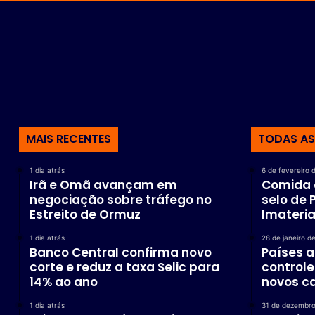
MAIS RECENTES
TODAS AS
1 dia atrás
6 de fevereiro 
Irã e Omã avançam em
Comida d
negociação sobre tráfego no
selo de 
Estreito de Ormuz
Imateria
1 dia atrás
28 de janeiro d
Banco Central confirma novo
Países a
corte e reduz a taxa Selic para
control
14% ao ano
novos ca
1 dia atrás
31 de dezembro