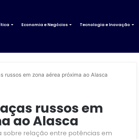
ítica
Economia e Negócios
Tecnologia e Inovação
s russos em zona aérea próxima ao Alasca
caças russos em
ma ao Alasca
a sobre relação entre potências em