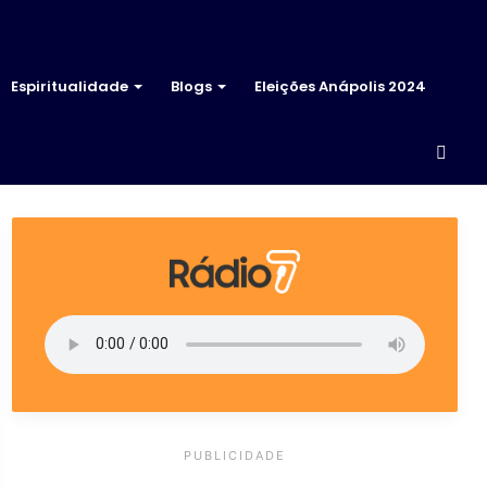
Espiritualidade
Blogs
Eleições Anápolis 2024
Proc
por
PUBLICIDADE