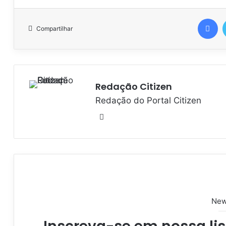
Facebook
Compartilhar
Redação Citizen
Redação do Portal Citizen
W
e
b
s
i
t
e
New