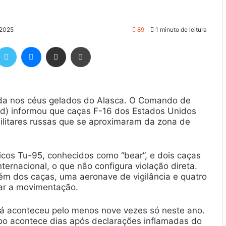
 2025
89
1 minuto de leitura
Twitter
Messenger
Compartilhar via e-mail
Imprimir
a nos céus gelados do Alasca. O Comando de
d) informou que caças F-16 dos Estados Unidos
ilitares russas que se aproximaram da zona de
icos Tu-95, conhecidos como “bear”, e dois caças
rnacional, o que não configura violação direta.
ém dos caças, uma aeronave de vigilância e quatro
ar a movimentação.
já aconteceu pelo menos nove vezes só neste ano.
oo acontece dias após declarações inflamadas do