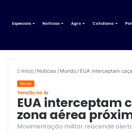
Especiais
Notícias
Agro
Cotidiano
Pol
Início
/
Notícias
/
Mundo
/
EUA interceptam caça
Mundo
Tensão no Ar
EUA interceptam 
zona aérea próxi
Movimentação militar reacende alert