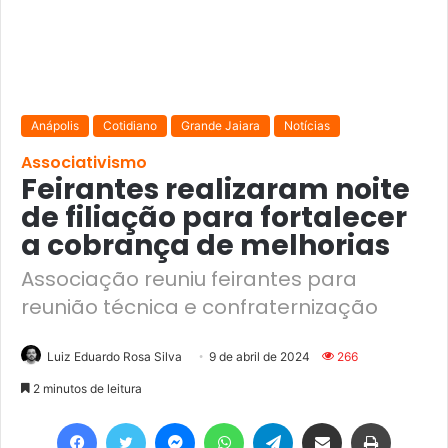
Anápolis
Cotidiano
Grande Jaiara
Notícias
Associativismo
Feirantes realizaram noite
de filiação para fortalecer
a cobrança de melhorias
Associação reuniu feirantes para
reunião técnica e confraternização
Luiz Eduardo Rosa Silva
9 de abril de 2024
266
2 minutos de leitura
Facebook
Twitter
Messenger
WhatsApp
Telegram
Compartilhar via e-mail
Imprimir