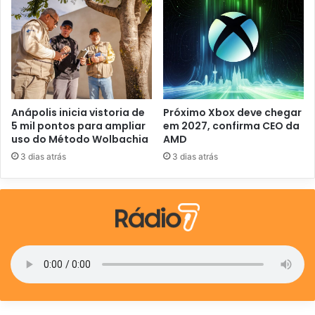
i
l
Anápolis inicia vistoria de
Próximo Xbox deve chegar
5 mil pontos para ampliar
em 2027, confirma CEO da
uso do Método Wolbachia
AMD
3 dias atrás
3 dias atrás