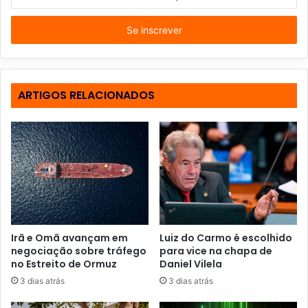
n
s
i
r
a
o
s
ARTIGOS RELACIONADOS
e
u
e
n
d
e
r
e
ç
o
Irã e Omã avançam em
Luiz do Carmo é escolhido
d
negociação sobre tráfego
para vice na chapa de
e
no Estreito de Ormuz
Daniel Vilela
e
3 dias atrás
3 dias atrás
m
a