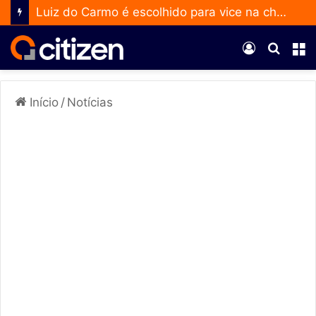
Luiz do Carmo é escolhido para vice na chapa de Daniel Vilela
Entrar
Procur
M
por
Início
/
Notícias