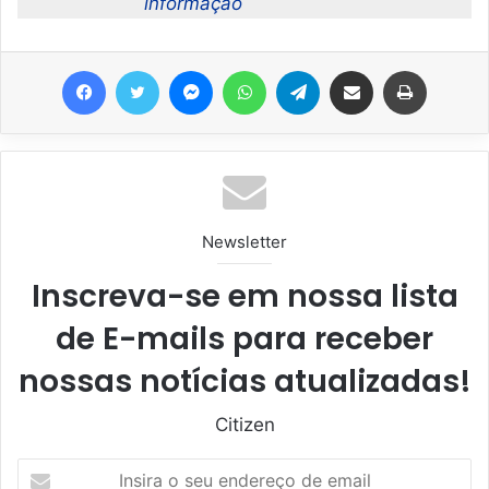
informação
Facebook
Twitter
Messenger
WhatsApp
Telegram
Compartilhar via e-mail
Imprimir
Newsletter
Inscreva-se em nossa lista
de E-mails para receber
nossas notícias atualizadas!
Citizen
I