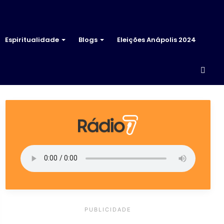
Espiritualidade
Blogs
Eleições Anápolis 2024
Proc
por
PUBLICIDADE