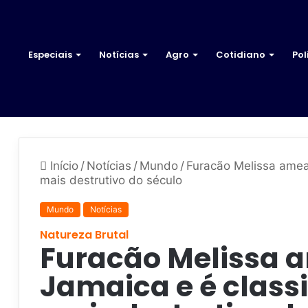
Especiais
Notícias
Agro
Cotidiano
Pol
Início
/
Notícias
/
Mundo
/
Furacão Melissa amea
mais destrutivo do século
Mundo
Notícias
Natureza Brutal
Furacão Melissa 
Jamaica e é class