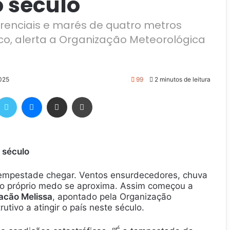
o século
renciais e marés de quatro metros
co, alerta a Organização Meteorológica
025
99
2 minutos de leitura
Twitter
Messenger
Compartilhar via e-mail
Imprimir
 século
empestade chegar. Ventos ensurdecedores, chuva
 o próprio medo se aproxima. Assim começou a
acão Melissa
, apontado pela Organização
ivo a atingir o país neste século.