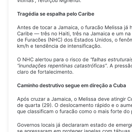
vítimas”,
reforçou Mghendi.
Tragédia se espalha pelo Caribe
Antes de tocar a Jamaica, o furacão Melissa já
Caribe — três no Haiti, três na Jamaica e um n
de Furacões (NHC) dos Estados Unidos, o fenôm
km/h e tendência de intensificação.
O NHC alertou para o risco de
“falhas estruturais
“inundações repentinas catastróficas”
. A pressã
claro de fortalecimento.
Caminho destrutivo segue em direção a Cuba
Após cruzar a Jamaica, o Melissa deve atingir C
de quarta (29). O deslocamento rápido e o aum
que classificam o furacão como o mais forte do
Governos locais já declararam estado de emergê
se apressaram em proteger janelas com tábuas 