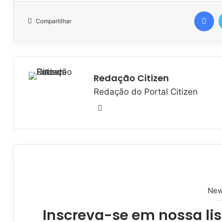
Facebook
Compartilhar
Redação Citizen
Redação do Portal Citizen
W
e
b
s
i
t
e
New
Inscreva-se em nossa lis