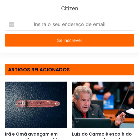
Citizen
I
n
s
i
r
a
o
s
ARTIGOS RELACIONADOS
e
u
e
n
d
e
r
e
ç
o
Irã e Omã avançam em
Luiz do Carmo é escolhido
d