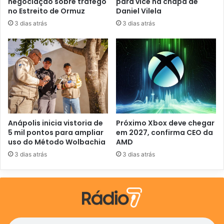
negociação sobre tráfego
para vice na chapa de
e
no Estreito de Ormuz
Daniel Vilela
e
3 dias atrás
3 dias atrás
m
a
i
l
Anápolis inicia vistoria de
Próximo Xbox deve chegar
5 mil pontos para ampliar
em 2027, confirma CEO da
uso do Método Wolbachia
AMD
3 dias atrás
3 dias atrás