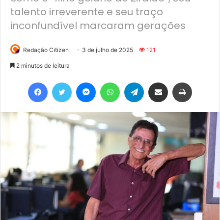
talento irreverente e seu traço
inconfundível marcaram gerações
Redação Citizen
3 de julho de 2025
121
2 minutos de leitura
Facebook
Twitter
Messenger
WhatsApp
Telegram
Compartilhar via e-mail
Imprimir