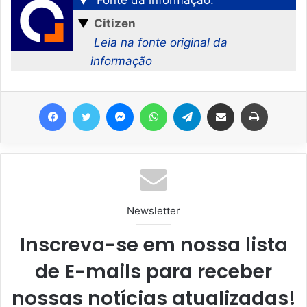
▼
Fonte da informação:
▼
Citizen
Leia na fonte original da
informação
Facebook
Twitter
Messenger
WhatsApp
Telegram
Compartilhar via e-mail
Imprimir
Newsletter
Inscreva-se em nossa lista
de E-mails para receber
nossas notícias atualizadas!