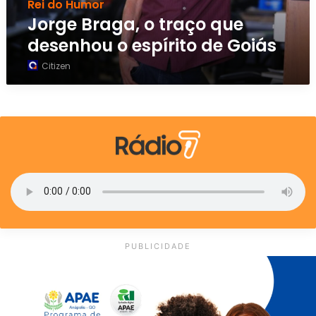
Rei do Humor
a
Jorge Braga, o traço que
,
desenhou o espírito de Goiás
o
t
Citizen
r
a
ç
o
q
u
e
d
e
s
e
n
PUBLICIDADE
h
o
u
o
e