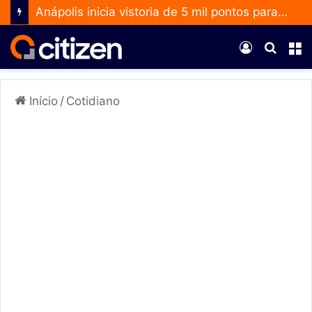
Anápolis inicia vistoria de 5 mil pontos para ampliar uso do Método Wolbachia
Entrar
Procur
M
por
Início
/
Cotidiano