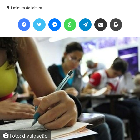
1 minuto de leitura
Facebook
Twitter
Messenger
WhatsApp
Telegram
Compartilhar via e-mail
Imprimir
Foto: divulgação