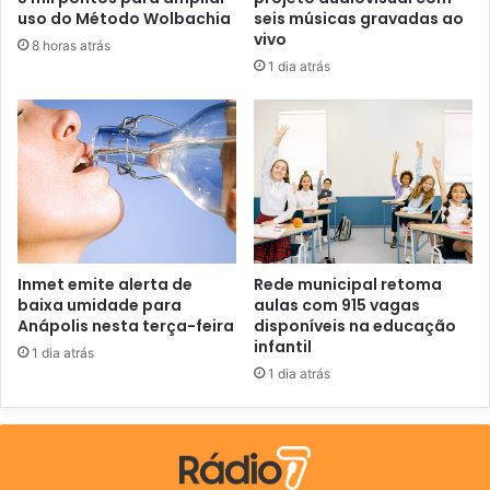
e
uso do Método Wolbachia
seis músicas gravadas ao
e
vivo
8 horas atrás
m
1 dia atrás
a
i
l
Inmet emite alerta de
Rede municipal retoma
baixa umidade para
aulas com 915 vagas
Anápolis nesta terça-feira
disponíveis na educação
infantil
1 dia atrás
1 dia atrás