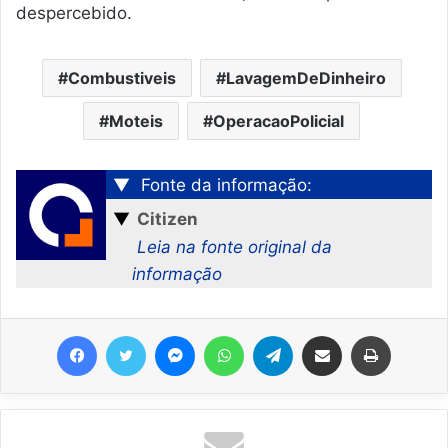
despercebido.
Combustiveis
LavagemDeDinheiro
Moteis
OperacaoPolicial
▼
Fonte da informação:
▼
Citizen
Leia na fonte original da
informação
Facebook
Twitter
Messenger
WhatsApp
Telegram
Compartilhar via e-mail
Imprimir