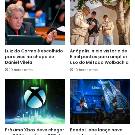
e
n
d
e
r
e
ç
o
Luiz do Carmo é escolhido
Anápolis inicia vistoria de
d
para vice na chapa de
5 mil pontos para ampliar
e
Daniel Vilela
uso do Método Wolbachia
e
10 horas atrás
10 horas atrás
m
a
i
l
Próximo Xbox deve chegar
Banda Liebe lança novo