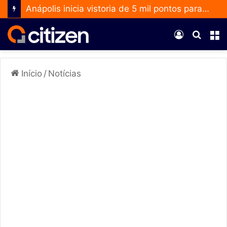
Anápolis inicia vistoria de 5 mil pontos para ampliar uso do Método Wolbachia
Entrar
Procur
M
por
Início
/
Notícias