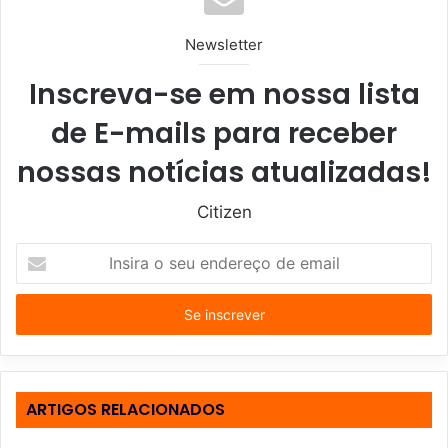
Newsletter
Inscreva-se em nossa lista
de E-mails para receber
nossas notícias atualizadas!
Citizen
I
n
s
i
r
a
o
s
ARTIGOS RELACIONADOS
e
u