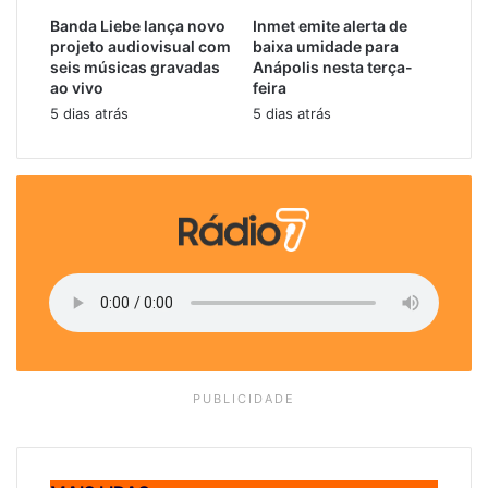
r
Banda Liebe lança novo
Inmet emite alerta de
e
projeto audiovisual com
baixa umidade para
ç
seis músicas gravadas
Anápolis nesta terça-
o
ao vivo
feira
d
5 dias atrás
5 dias atrás
e
e
m
a
i
l
PUBLICIDADE