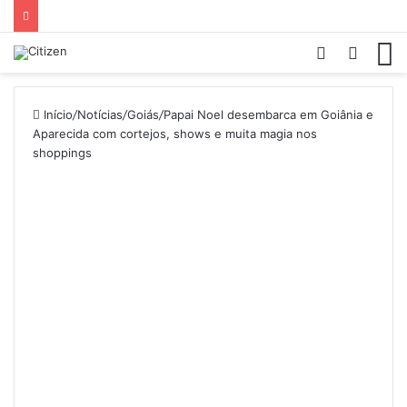
Entrar
Procur
M
por
Início
/
Notícias
/
Goiás
/
Papai Noel desembarca em Goiânia e
Aparecida com cortejos, shows e muita magia nos
shoppings