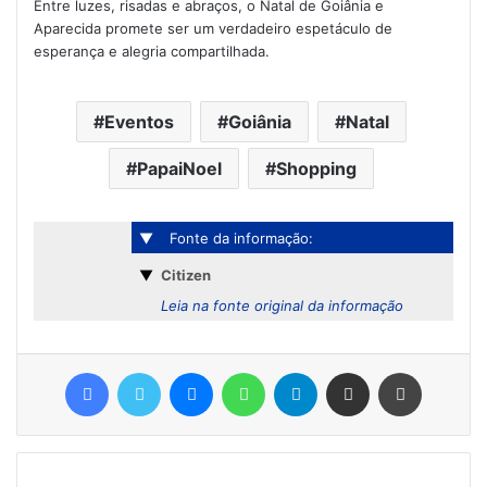
Entre luzes, risadas e abraços, o Natal de Goiânia e
Aparecida promete ser um verdadeiro espetáculo de
esperança e alegria compartilhada.
Eventos
Goiânia
Natal
PapaiNoel
Shopping
▼
Fonte da informação:
▼
Citizen
Leia na fonte original da informação
Facebook
Twitter
Messenger
WhatsApp
Telegram
Compartilhar via e-mail
Imprimir