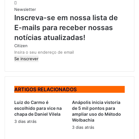
Newsletter
Inscreva-se em nossa lista de
E-mails para receber nossas
notícias atualizadas!
Citizen
I
n
s
i
r
a
ARTIGOS RELACIONADOS
o
s
Luiz do Carmo é
Anápolis inicia vistoria
e
escolhido para vice na
de 5 mil pontos para
u
chapa de Daniel Vilela
ampliar uso do Método
e
Wolbachia
3 dias atrás
n
3 dias atrás
d
e