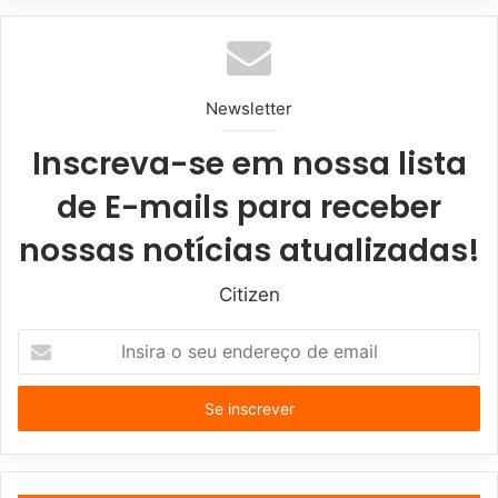
Newsletter
Inscreva-se em nossa lista
de E-mails para receber
nossas notícias atualizadas!
Citizen
I
n
s
i
r
a
o