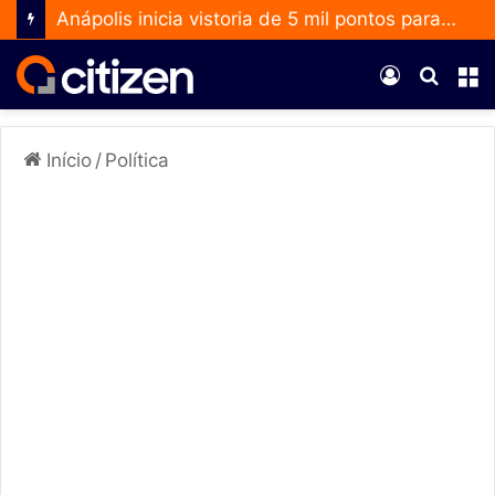
Anápolis inicia vistoria de 5 mil pontos para ampliar uso do Método Wolbachia
Entrar
Procur
M
por
Início
/
Política