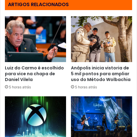
s
ARTIGOS RELACIONADOS
e
u
e
n
d
e
r
e
ç
o
Luiz do Carmo é escolhido
Anápolis inicia vistoria de
d
para vice na chapa de
5 mil pontos para ampliar
e
Daniel Vilela
uso do Método Wolbachia
e
5 horas atrás
5 horas atrás
m
a
i
l