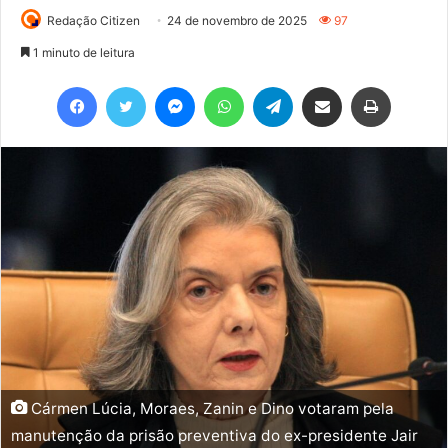
Redação Citizen
24 de novembro de 2025
97
1 minuto de leitura
Facebook
Twitter
Messenger
WhatsApp
Telegram
Compartilhar via e-mail
Imprimir
Cármen Lúcia, Moraes, Zanin e Dino votaram pela
manutenção da prisão preventiva do ex-presidente Jair