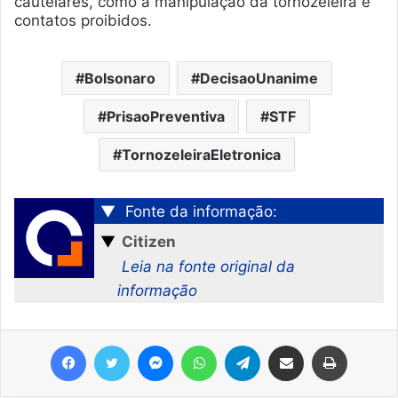
cautelares, como a manipulação da tornozeleira e
contatos proibidos.
Bolsonaro
DecisaoUnanime
PrisaoPreventiva
STF
TornozeleiraEletronica
▼
Fonte da informação:
▼
Citizen
Leia na fonte original da
informação
Facebook
Twitter
Messenger
WhatsApp
Telegram
Compartilhar via e-mail
Imprimir