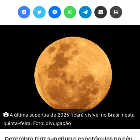
Facebook
Twitter
Messenger
WhatsApp
Telegram
Compartilhar via e-mail
Imprimir
A última superlua de 2025 ficará visível no Brasil nesta
quinta-feira. Foto: divulgação
Dezembro traz superlua e espetáculos no céu