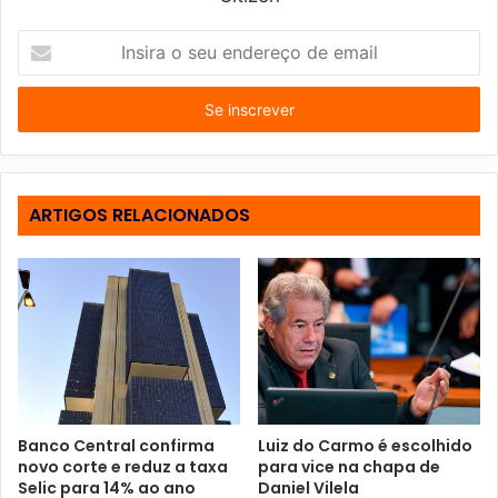
I
n
s
i
r
a
o
s
ARTIGOS RELACIONADOS
e
u
e
n
d
e
r
e
ç
o
Banco Central confirma
Luiz do Carmo é escolhido
d
novo corte e reduz a taxa
para vice na chapa de
e
Selic para 14% ao ano
Daniel Vilela