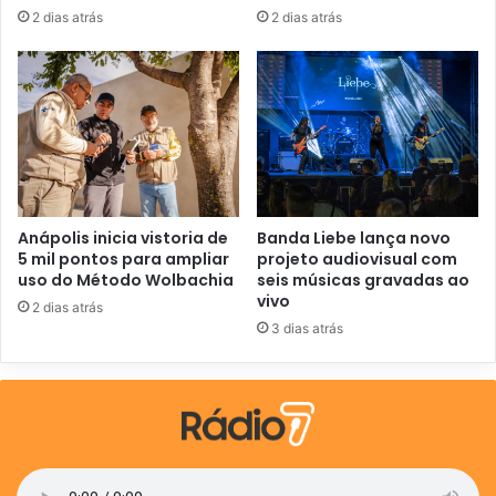
e
2 dias atrás
2 dias atrás
m
a
i
l
Anápolis inicia vistoria de
Banda Liebe lança novo
5 mil pontos para ampliar
projeto audiovisual com
uso do Método Wolbachia
seis músicas gravadas ao
vivo
2 dias atrás
3 dias atrás