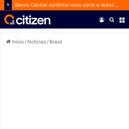
Banco Central confirma novo corte e reduz a taxa Selic para 14% ao ano
Entrar
Procur
M
por
Início
/
Notícias
/
Brasil