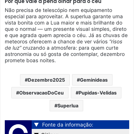
Por que vale a pena olhar para o céu
Não precisa de telescópio nem equipamento
especial para aproveitar. A superlua garante uma
vista bonita com a Lua maior e mais brilhante do
que o normal — um presente visual simples, direto
e que agrada quem aprecia o céu. Já as chuvas de
meteoros oferecem a chance de ver vários
“risos
de luz”
cruzando a atmosfera: para quem curte
astronomia ou só gosta de contemplar, dezembro
promete boas noites.
Dezembro2025
Geminideas
ObservacaoDoCeu
Pupidas-Velidas
Superlua
▼
Fonte da informação: