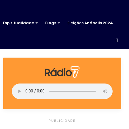
Espiritualidade
Blogs
Eleições Anápolis 2024
Proc
por
PUBLICIDADE