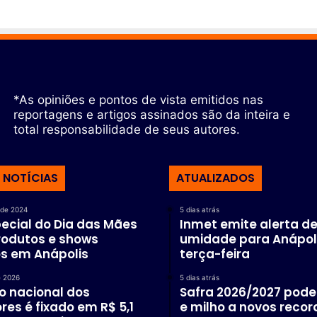
*As opiniões e pontos de vista emitidos nas
reportagens e artigos assinados são da inteira e
total responsabilidade de seus autores.
 NOTÍCIAS
ATUALIZADOS
 de 2024
5 dias atrás
pecial do Dia das Mães
Inmet emite alerta de
rodutos e shows
umidade para Anápol
os em Anápolis
terça-feira
e 2026
5 dias atrás
o nacional dos
Safra 2026/2027 pode 
res é fixado em R$ 5,1
e milho a novos recor