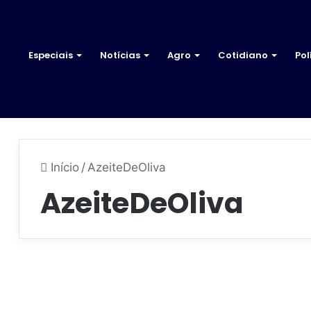
Especiais
Notícias
Agro
Cotidiano
Pol
Início
/
AzeiteDeOliva
AzeiteDeOliva
A
n
Notícias
v
i