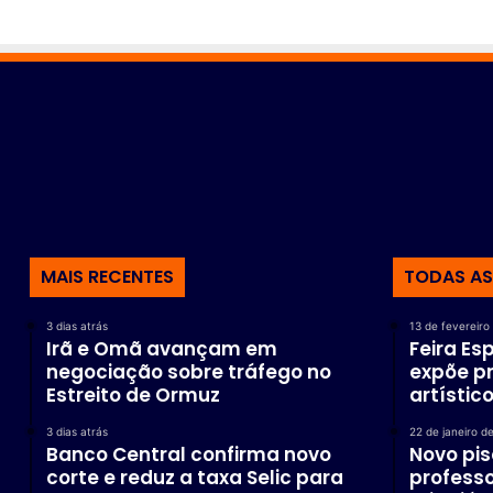
a
s
MAIS RECENTES
TODAS AS
3 dias atrás
13 de fevereiro
Irã e Omã avançam em
Feira Es
negociação sobre tráfego no
expõe p
Estreito de Ormuz
artístic
3 dias atrás
22 de janeiro d
Banco Central confirma novo
Novo pis
corte e reduz a taxa Selic para
professo