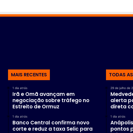
MAIS RECENTES
TODAS AS
1 dia atrás
29 de julho de 
Irã e Omã avançam em
Medvede
negociação sobre tráfego no
alerta p
Estreito de Ormuz
direta c
1 dia atrás
1 dia atrás
Banco Central confirma novo
Anápolis 
corte e reduz a taxa Selic para
pontos p