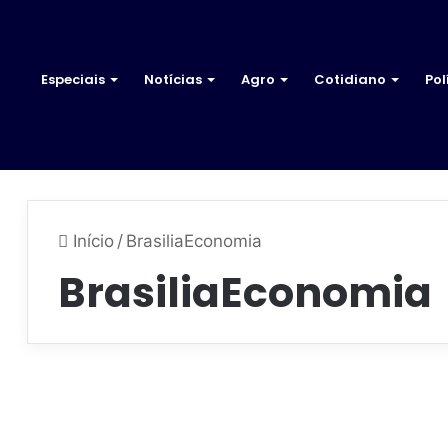
Especiais
Notícias
Agro
Cotidiano
Pol
Início
/
BrasiliaEconomia
BrasiliaEconomia
2
5
Economia e Negócios
m
u