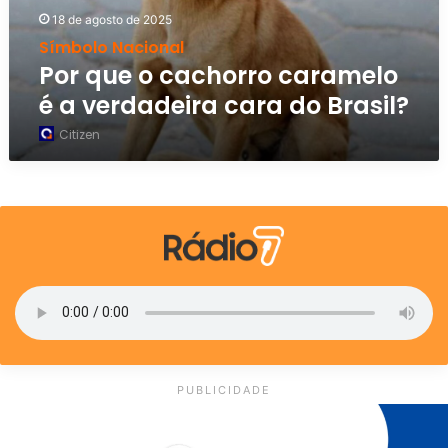
c
18 de agosto de 2025
a
Símbolo Nacional
c
Por que o cachorro caramelo
h
é a verdadeira cara do Brasil?
o
r
Citizen
r
o
c
a
r
a
m
e
l
o
é
a
PUBLICIDADE
v
e
r