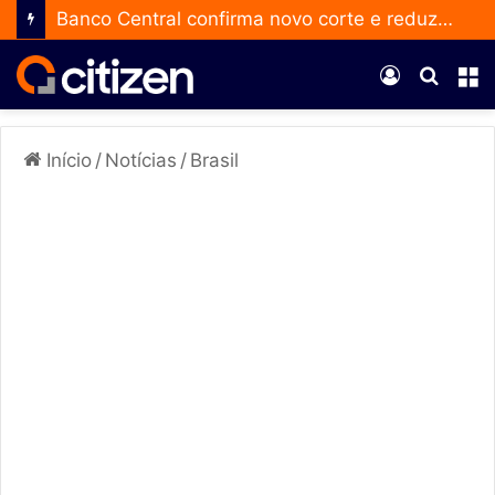
Banco Central confirma novo corte e reduz a taxa Selic para 14% ao ano
Entrar
Procur
M
por
Início
/
Notícias
/
Brasil