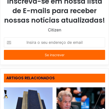
Inscreva-se em nossa lista
de E-mails para receber
nossas notícias atualizadas!
Citizen
I
n
s
i
r
a
o
s
ARTIGOS RELACIONADOS
e
u
e
n
d
e