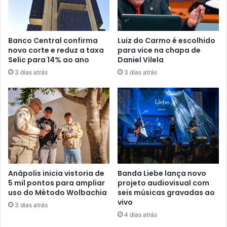
r
e
ç
o
Banco Central confirma
Luiz do Carmo é escolhido
d
novo corte e reduz a taxa
para vice na chapa de
e
Selic para 14% ao ano
Daniel Vilela
e
3 dias atrás
3 dias atrás
m
a
i
l
Anápolis inicia vistoria de
Banda Liebe lança novo
5 mil pontos para ampliar
projeto audiovisual com
uso do Método Wolbachia
seis músicas gravadas ao
vivo
3 dias atrás
4 dias atrás