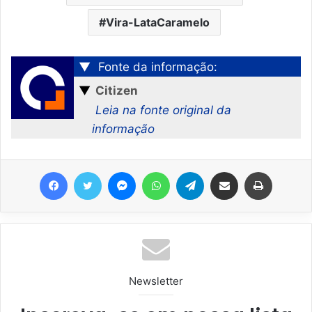
Vira-LataCaramelo
▼
Fonte da informação:
▼
Citizen
Leia na fonte original da
informação
Facebook
Twitter
Messenger
WhatsApp
Telegram
Compartilhar via e-mail
Imprimir
Newsletter