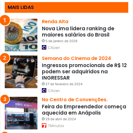
i
MAIS LIDAS
a
i
s
Renda Alta
Nova Lima lidera ranking de
maiores salários do Brasil
5 de janeiro de 2026
Citizen
Semana do Cinema de 2024
Ingressos promocionais de R$ 12
podem ser adquiridos na
INGRESSAR
27 de fevereiro de 2024
Citizen
No Centro de Convenções.
Feira do Empreendedor começa
aquecida em Anápolis
29 de abril de 2024
7Minutos