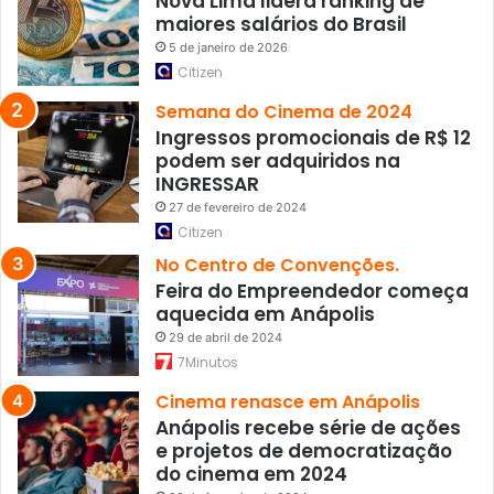
Nova Lima lidera ranking de
o
maiores salários do Brasil
A
5 de janeiro de 2026
c
Citizen
o
r
Semana do Cinema de 2024
d
Ingressos promocionais de R$ 12
o
podem ser adquiridos na
d
INGRESSAR
e
27 de fevereiro de 2024
P
Citizen
a
No Centro de Convenções.
r
Feira do Empreendedor começa
i
aquecida em Anápolis
s
29 de abril de 2024
7Minutos
Cinema renasce em Anápolis
Anápolis recebe série de ações
e projetos de democratização
do cinema em 2024