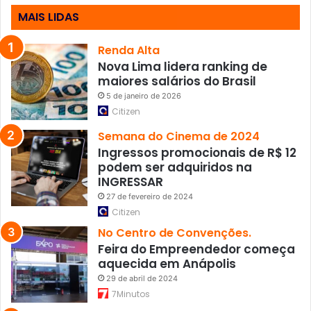
d
MAIS LIDAS
e
c
ã
Renda Alta
e
Nova Lima lidera ranking de
s
maiores salários do Brasil
e
5 de janeiro de 2026
g
Citizen
a
t
Semana do Cinema de 2024
o
Ingressos promocionais de R$ 12
s
podem ser adquiridos na
INGRESSAR
27 de fevereiro de 2024
Citizen
No Centro de Convenções.
Feira do Empreendedor começa
aquecida em Anápolis
29 de abril de 2024
7Minutos