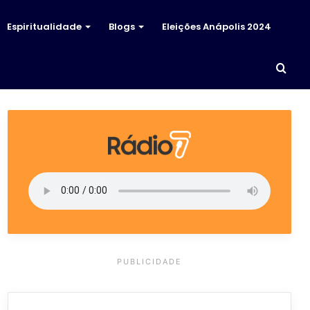
Espiritualidade
Blogs
Eleições Anápolis 2024
Proc
por
PUBLICIDADE