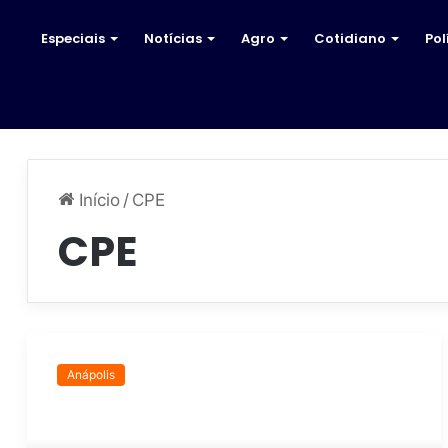
Especiais
Notícias
Agro
Cotidiano
Pol
Início
/
CPE
CPE
G
a
Anápolis
l
p
ã
o