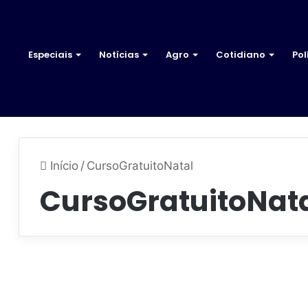
Especiais
Notícias
Agro
Cotidiano
Pol
Início
/
CursoGratuitoNatal
CursoGratuitoNat
P
r
Anápolis
e
f