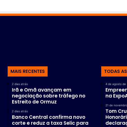
MAIS RECENTES
TODAS AS
2 dias atrás
4 de agosto de
Irã e Omã avançam em
Empreen
negociação sobre tráfego no
na Expo
Estreito de Ormuz
21 de novembr
Tom Cru
2 dias atrás
Banco Central confirma novo
Honorár
corte e reduz a taxa Selic para
declaraç