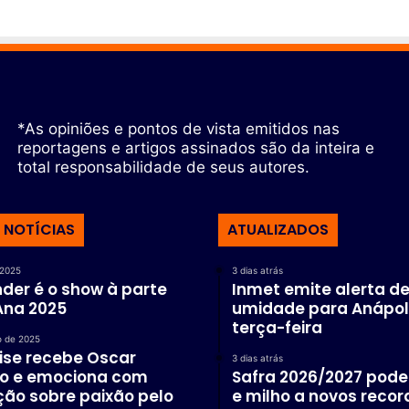
*As opiniões e pontos de vista emitidos nas
reportagens e artigos assinados são da inteira e
total responsabilidade de seus autores.
 NOTÍCIAS
ATUALIZADOS
 2025
3 dias atrás
der é o show à parte
Inmet emite alerta de
Ana 2025
umidade para Anápol
terça-feira
o de 2025
ise recebe Oscar
3 dias atrás
io e emociona com
Safra 2026/2027 pode 
ão sobre paixão pelo
e milho a novos recor