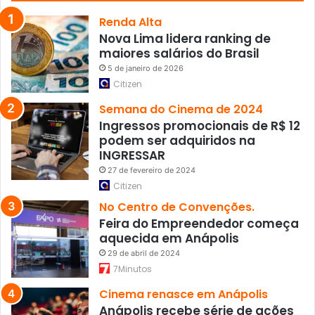
c
a
Renda Alta
d
Nova Lima lidera ranking de
e
maiores salários do Brasil
M
5 de janeiro de 2026
o
Citizen
r
a
Semana do Cinema de 2024
e
Ingressos promocionais de R$ 12
s
podem ser adquiridos na
INGRESSAR
27 de fevereiro de 2024
Citizen
No Centro de Convenções.
Feira do Empreendedor começa
aquecida em Anápolis
29 de abril de 2024
7Minutos
Cinema renasce em Anápolis
Anápolis recebe série de ações