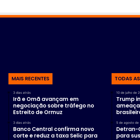
MAIS RECENTES
TODAS AS
3 dias atrás
10 de julho de 
Irã e Omã avançam em
Trump im
negociação sobre tráfego no
ameaça 
Estreito de Ormuz
brasilei
3 dias atrás
5 de agosto de
Banco Central confirma novo
Detran-G
corte e reduz a taxa Selic para
para su