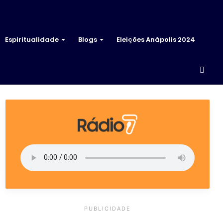
Espiritualidade
Blogs
Eleições Anápolis 2024
Proc
por
PUBLICIDADE