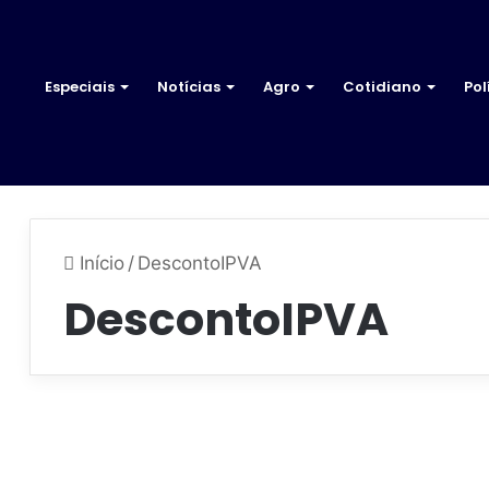
Especiais
Notícias
Agro
Cotidiano
Pol
Início
/
DescontoIPVA
DescontoIPVA
E
s
Goiás
t
a