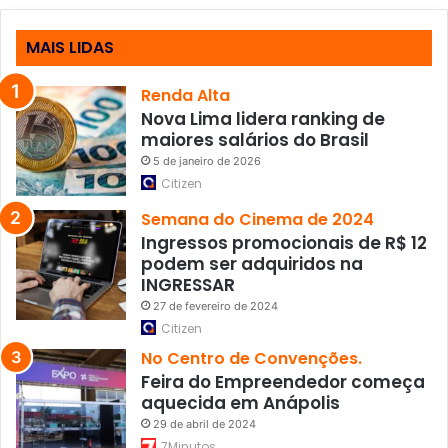
e
i
o
MAIS LIDAS
d
e
Renda Alta
b
Nova Lima lidera ranking de
i
maiores salários do Brasil
c
5 de janeiro de 2026
i
Citizen
c
l
Semana do Cinema de 2024
e
Ingressos promocionais de R$ 12
t
podem ser adquiridos na
a
INGRESSAR
s
27 de fevereiro de 2024
Citizen
No Centro de Convenções.
Feira do Empreendedor começa
aquecida em Anápolis
29 de abril de 2024
7Minutos