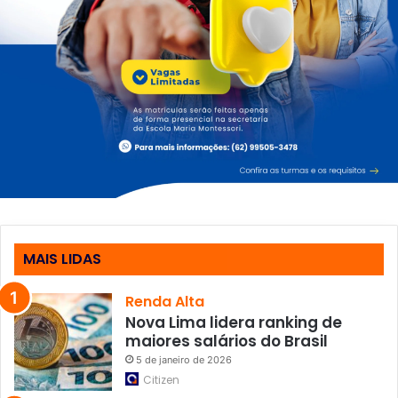
g
o
l
p
e
d
e
E
s
t
a
d
o
MAIS LIDAS
Renda Alta
Nova Lima lidera ranking de
maiores salários do Brasil
5 de janeiro de 2026
Citizen