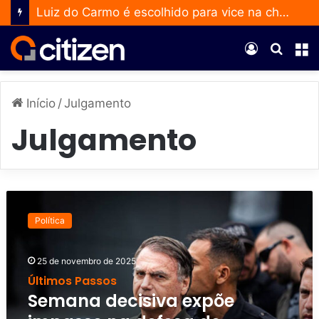
Luiz do Carmo é escolhido para vice na chapa de Daniel Vilela
Entrar
Procur
M
por
Início
/
Julgamento
Julgamento
S
e
Política
m
a
n
25 de novembro de 2025
a
Últimos Passos
d
Semana decisiva expõe
e
c