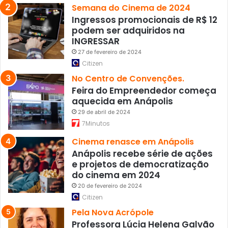
Semana do Cinema de 2024
Ingressos promocionais de R$ 12
podem ser adquiridos na
INGRESSAR
27 de fevereiro de 2024
Citizen
No Centro de Convenções.
Feira do Empreendedor começa
aquecida em Anápolis
29 de abril de 2024
7Minutos
Cinema renasce em Anápolis
Anápolis recebe série de ações
e projetos de democratização
do cinema em 2024
20 de fevereiro de 2024
Citizen
Pela Nova Acrópole
Professora Lúcia Helena Galvão