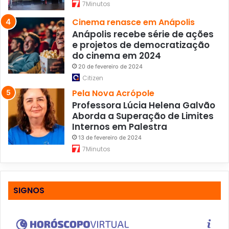
N
7Minutos
S
Cinema renasce em Anápolis
S
Anápolis recebe série de ações
e projetos de democratização
do cinema em 2024
20 de fevereiro de 2024
Citizen
Pela Nova Acrópole
Professora Lúcia Helena Galvão
Aborda a Superação de Limites
Internos em Palestra
13 de fevereiro de 2024
7Minutos
SIGNOS