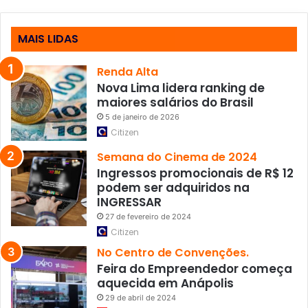
n
o
v
MAIS LIDAS
o
f
Renda Alta
o
Nova Lima lidera ranking de
c
maiores salários do Brasil
o
5 de janeiro de 2026
d
Citizen
a
P
Semana do Cinema de 2024
F
Ingressos promocionais de R$ 12
n
podem ser adquiridos na
a
INGRESSAR
C
27 de fevereiro de 2024
P
Citizen
M
No Centro de Convenções.
I
Feira do Empreendedor começa
d
aquecida em Anápolis
o
I
29 de abril de 2024