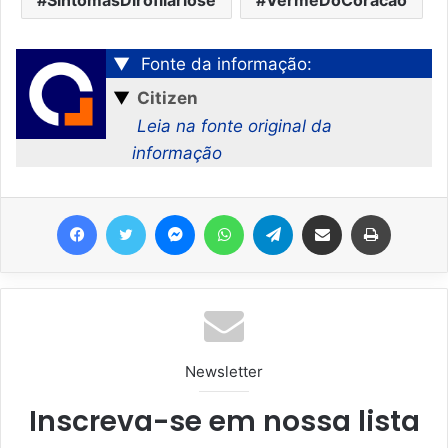
SintomasDirofilariose
VermeDoCoracao
▼
Fonte da informação:
▼
Citizen
Leia na fonte original da
informação
Facebook
Twitter
Messenger
WhatsApp
Telegram
Compartilhar via e-mail
Imprimir
Newsletter
Inscreva-se em nossa lista