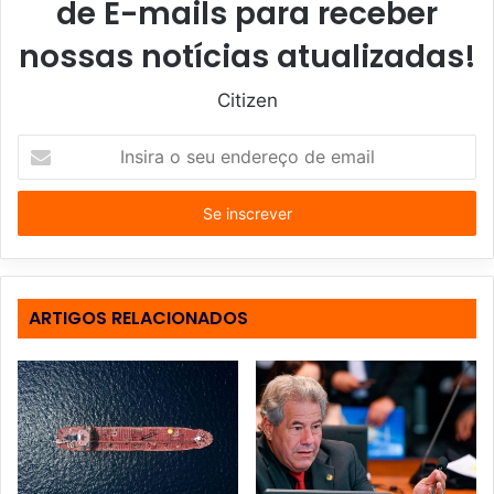
de E-mails para receber
nossas notícias atualizadas!
Citizen
I
n
s
i
r
a
o
s
ARTIGOS RELACIONADOS
e
u
e
n
d
e
r
e