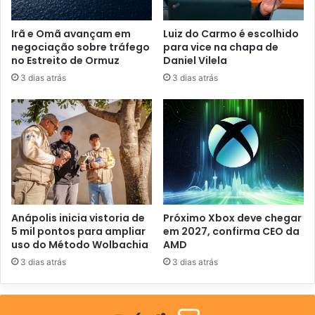
ç
o
Irã e Omã avançam em
Luiz do Carmo é escolhido
d
negociação sobre tráfego
para vice na chapa de
e
no Estreito de Ormuz
Daniel Vilela
e
3 dias atrás
3 dias atrás
m
a
i
l
Anápolis inicia vistoria de
Próximo Xbox deve chegar
5 mil pontos para ampliar
em 2027, confirma CEO da
uso do Método Wolbachia
AMD
3 dias atrás
3 dias atrás