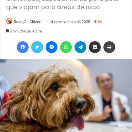
que viajam para áreas de risco
Redação Citizen
14 de novembro de 2025
90
2 minutos de leitura
Facebook
Twitter
Messenger
WhatsApp
Telegram
Compartilhar via e-mail
Imprimir