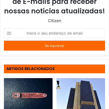
de E-mails para receber
nossas notícias atualizadas!
Citizen
I
n
s
i
r
a
o
s
ARTIGOS RELACIONADOS
e
u
e
n
d
e
r
e