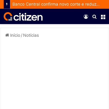
Banco Central confirma novo corte e reduz a taxa Selic para 14% ao ano
Entrar
Procur
M
por
Início
/
Notícias