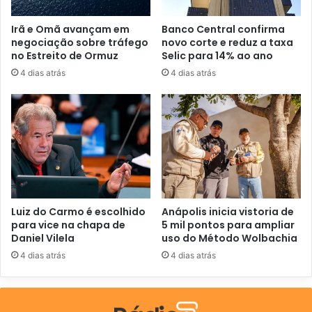
ç
o
Irã e Omã avançam em
Banco Central confirma
d
negociação sobre tráfego
novo corte e reduz a taxa
e
no Estreito de Ormuz
Selic para 14% ao ano
e
4 dias atrás
4 dias atrás
m
a
i
l
Luiz do Carmo é escolhido
Anápolis inicia vistoria de
para vice na chapa de
5 mil pontos para ampliar
Daniel Vilela
uso do Método Wolbachia
4 dias atrás
4 dias atrás