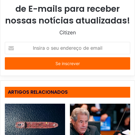
de E-mails para receber
nossas notícias atualizadas!
Citizen
I
n
s
i
r
a
o
s
ARTIGOS RELACIONADOS
e
u
e
n
d
e
r