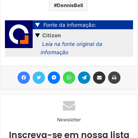
DennisBell
▼
Fonte da informação:
▼
Citizen
Leia na fonte original da
informação
Facebook
Twitter
Messenger
WhatsApp
Telegram
Compartilhar via e-mail
Imprimir
Newsletter
Inscreva-se em nossa lista