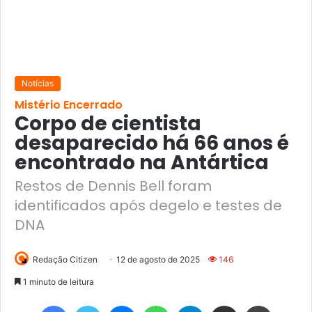
Notícias
Mistério Encerrado
Corpo de cientista
desaparecido há 66 anos é
encontrado na Antártica
Restos de Dennis Bell foram
identificados após degelo e testes de
DNA
Redação Citizen
12 de agosto de 2025
146
1 minuto de leitura
Facebook
Twitter
Messenger
WhatsApp
Telegram
Compartilhar via e-mail
Imprimir