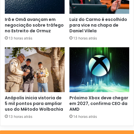
e
ç
o
Irã e Omã avançam em
Luiz do Carmo é escolhido
d
negociação sobre tráfego
para vice na chapa de
e
no Estreito de Ormuz
Daniel Vilela
e
13 horas atrás
13 horas atrás
m
a
i
l
Anápolis inicia vistoria de
Próximo Xbox deve chegar
5 mil pontos para ampliar
em 2027, confirma CEO da
uso do Método Wolbachia
AMD
13 horas atrás
14 horas atrás