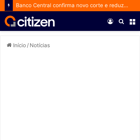
Banco Central confirma novo corte e reduz a taxa Selic para 14% ao ano
Entrar
Procur
M
por
Início
/
Notícias