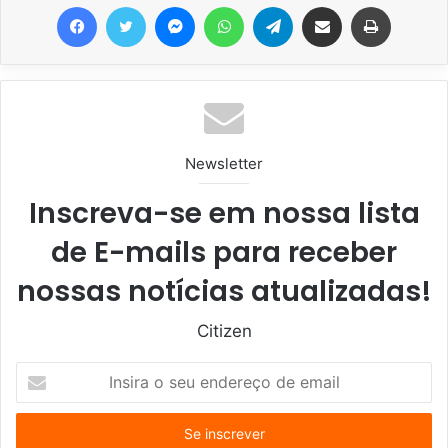
Facebook
Twitter
Messenger
WhatsApp
Telegram
Compartilhar via e-mail
Imprimir
Newsletter
Inscreva-se em nossa lista
de E-mails para receber
nossas notícias atualizadas!
Citizen
I
n
s
i