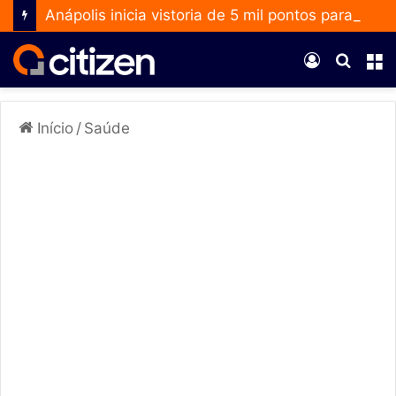
Anápolis inicia vistoria de 5 mil pontos para ampliar uso do Método Wolbachia
Entrar
Procur
M
por
Início
/
Saúde