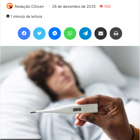
Redação Citizen
26 de dezembro de 2025
105
1 minuto de leitura
Facebook
Twitter
Messenger
WhatsApp
Telegram
Compartilhar via e-mail
Imprimir