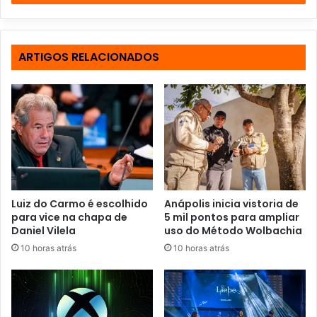
r
a
o
s
ARTIGOS RELACIONADOS
e
u
e
n
d
e
r
e
ç
o
Luiz do Carmo é escolhido
Anápolis inicia vistoria de
d
para vice na chapa de
5 mil pontos para ampliar
e
Daniel Vilela
uso do Método Wolbachia
e
10 horas atrás
10 horas atrás
m
a
i
l