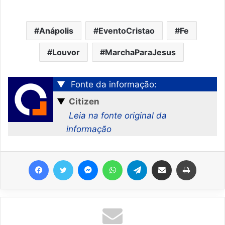
Anápolis
EventoCristao
Fe
Louvor
MarchaParaJesus
▼
Fonte da informação:
▼
Citizen
Leia na fonte original da
informação
Facebook
Twitter
Messenger
WhatsApp
Telegram
Compartilhar via e-mail
Imprimir