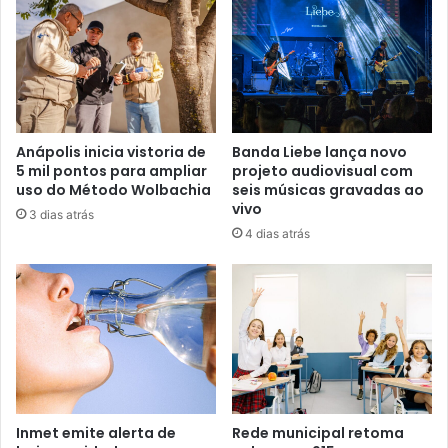
n
d
e
r
e
ç
o
Anápolis inicia vistoria de
Banda Liebe lança novo
d
5 mil pontos para ampliar
projeto audiovisual com
e
uso do Método Wolbachia
seis músicas gravadas ao
e
vivo
3 dias atrás
m
4 dias atrás
a
i
l
Inmet emite alerta de
Rede municipal retoma