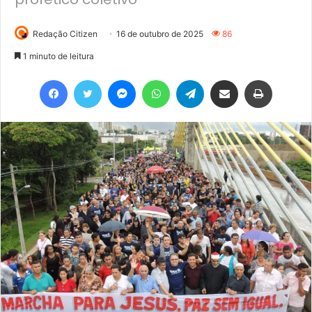
Redação Citizen
16 de outubro de 2025
86
1 minuto de leitura
Facebook
Twitter
Messenger
WhatsApp
Telegram
Compartilhar via e-mail
Imprimir