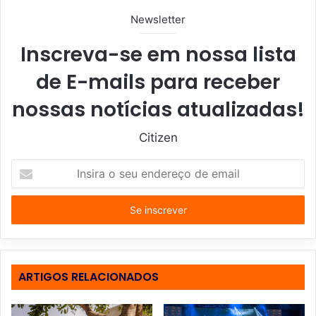
Newsletter
Inscreva-se em nossa lista
de E-mails para receber
nossas notícias atualizadas!
Citizen
I
n
s
i
r
a
o
s
ARTIGOS RELACIONADOS
e
u
e