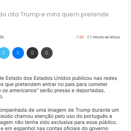
do cita Trump e mira quem pretende
026
66
1 minuto de leitura
Twitter
Messenger
Compartilhar via e-mail
Imprimir
de Estado dos Estados Unidos publicou nas redes
es que pretendem entrar no país para cometer
 os americanos”
serão presas e deportadas,
p.
 acompanhada de uma imagem de Trump durante um
nteúdo chamou atenção pelo uso do português e
agem não tenha sido exclusiva para esse público.
e em espanhol nas contas oficiais do governo