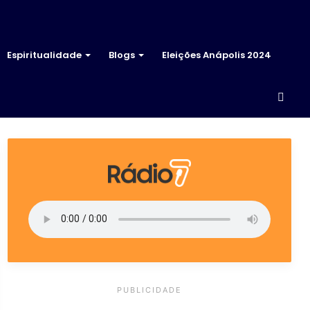
Espiritualidade
Blogs
Eleições Anápolis 2024
Proc
por
PUBLICIDADE