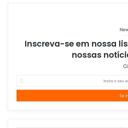
s
i
t
e
New
Inscreva-se em nossa lis
nossas notíci
Ci
I
n
s
i
r
a
o
s
e