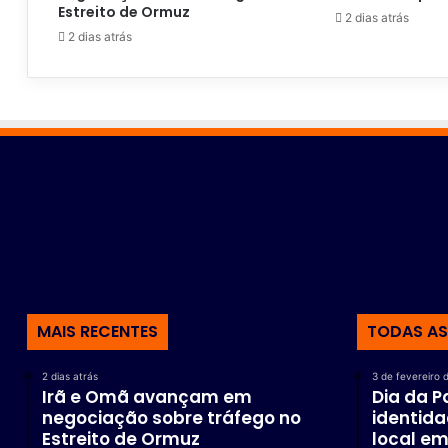
Estreito de Ormuz
2 dias atrás
2 dias atrás
MAIS RECENTES
TODAS AS
2 dias atrás
3 de fevereiro 
Irã e Omã avançam em
Dia da 
negociação sobre tráfego no
identida
Estreito de Ormuz
local em