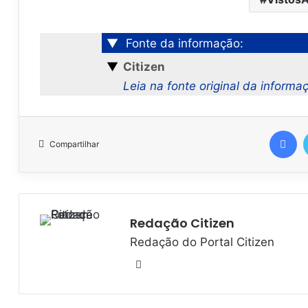
▼
Fonte da informação:
▼
Citizen
Leia na fonte original da informa
Facebook
Compartilhar
Redação Citizen
Redação do Portal Citizen
W
e
b