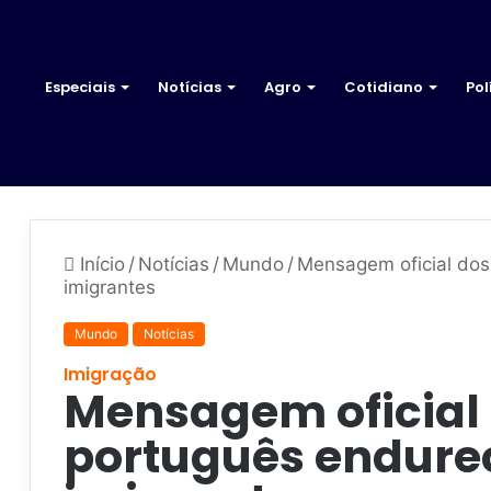
Especiais
Notícias
Agro
Cotidiano
Pol
Início
/
Notícias
/
Mundo
/
Mensagem oficial do
imigrantes
Mundo
Notícias
Imigração
Mensagem oficial
português endure