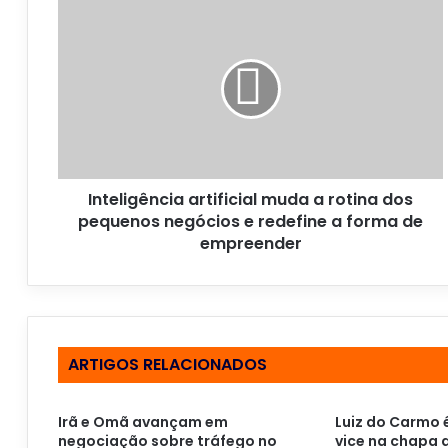
u
e
n
d
e
r
e
ç
o
Inteligência artificial muda a rotina dos
d
pequenos negócios e redefine a forma de
e
empreender
e
m
a
i
l
ARTIGOS RELACIONADOS
Irã e Omã avançam em
Luiz do Carmo 
negociação sobre tráfego no
vice na chapa d