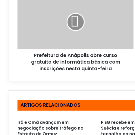
e
n
d
e
r
e
ç
o
Prefeitura de Anápolis abre curso
d
gratuito de informática básica com
e
inscrições nesta quinta-feira
e
m
a
i
l
ARTIGOS RELACIONADOS
Irã e Omã avançam em
FIEG recebe e
negociação sobre tráfego no
Suécia e refor
Estreito de Ormuz
tecnológica na