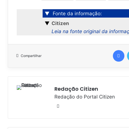
▼
Fonte da informação:
▼
Citizen
Leia na fonte original da informa
Facebook
Compartilhar
Redação Citizen
Redação do Portal Citizen
W
e
b
s