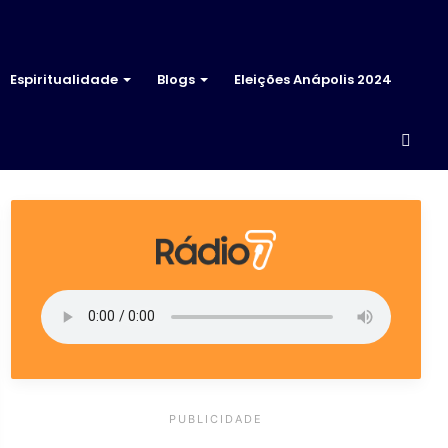
Espiritualidade
Blogs
Eleições Anápolis 2024
Proc
por
PUBLICIDADE