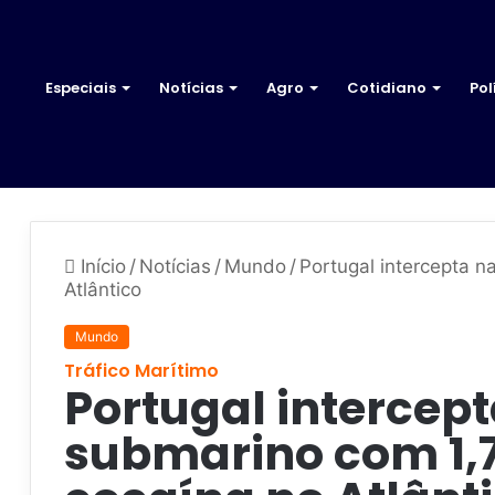
Especiais
Notícias
Agro
Cotidiano
Pol
Início
/
Notícias
/
Mundo
/
Portugal intercepta 
Atlântico
Mundo
Tráfico Marítimo
Portugal intercep
submarino com 1,7