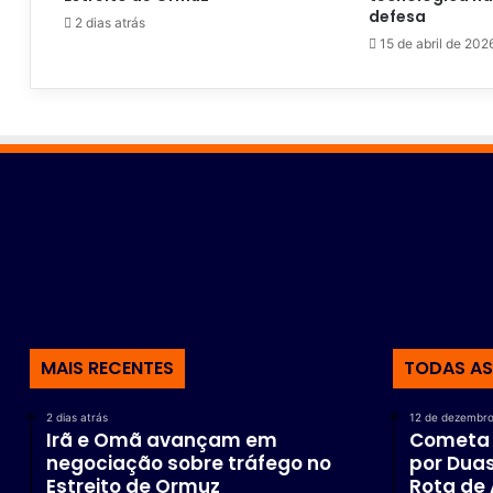
defesa
2 dias atrás
15 de abril de 202
MAIS RECENTES
TODAS AS
2 dias atrás
12 de dezembro
Irã e Omã avançam em
Cometa 3
negociação sobre tráfego no
por Duas
Estreito de Ormuz
Rota de