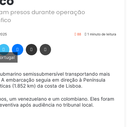
ico
oram presos durante operação
fico
2025
88
1 minuto de leitura
Twitter
Messenger
Compartilhar via e-mail
Imprimir
ortugal
submarino semissubmersível transportando mais
. A embarcação seguia em direção à Península
uticas (1.852 km) da costa de Lisboa.
nos, um venezuelano e um colombiano. Eles foram
entiva após audiência no tribunal local.