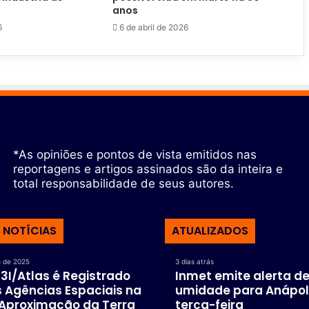
anos
6
6 de abril de 2026
*As opiniões e pontos de vista emitidos nas
reportagens e artigos assinados são da inteira e
total responsabilidade de seus autores.
 NOTÍCIAS
ATUALIZADOS
 de 2025
3 dias atrás
I/Atlas é Registrado
Inmet emite alerta de
 Agências Espaciais na
umidade para Anápol
 Aproximação da Terra
terça-feira