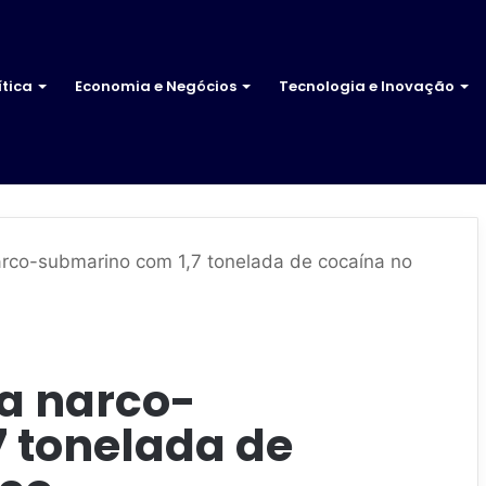
ítica
Economia e Negócios
Tecnologia e Inovação
narco-submarino com 1,7 tonelada de cocaína no
ta narco-
 tonelada de