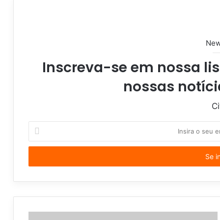
i
t
e
New
Inscreva-se em nossa lis
nossas notíci
Ci
I
n
s
i
r
a
o
s
e
u