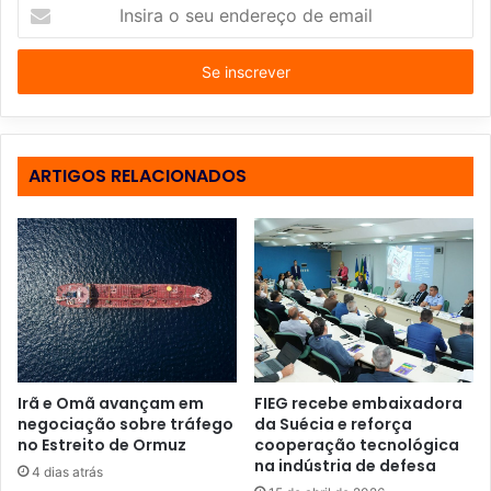
I
n
s
i
r
a
o
s
ARTIGOS RELACIONADOS
e
u
e
n
d
e
r
e
ç
o
Irã e Omã avançam em
FIEG recebe embaixadora
d
negociação sobre tráfego
da Suécia e reforça
e
no Estreito de Ormuz
cooperação tecnológica
e
na indústria de defesa
4 dias atrás
m