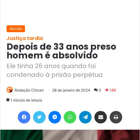
Mundo
Justiça tardia
Depois de 33 anos preso
homem é absolvido
Ele tinha 26 anos quando foi
condenado à prisão perpétua
Redação Citizen
28 de janeiro de 2024
0
189
1 minuto de leitura
Facebook
Twitter
Messenger
WhatsApp
Telegram
Compartilhar via e-mail
Imprimir