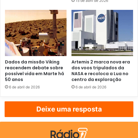
15 de abril de 2026
a
i
l
Dados da missão Viking
Artemis 2 marca nova era
reacendem debate sobre
dos voos tripulados da
possível vida em Marte há
NASA e recoloca a Lua no
50 anos
centro da exploração
6 de abril de 2026
6 de abril de 2026
Deixe uma resposta