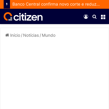
Banco Central confirma novo corte e reduz a taxa Selic para 14% ao ano
Entrar
Procur
M
por
Início
/
Notícias
/
Mundo